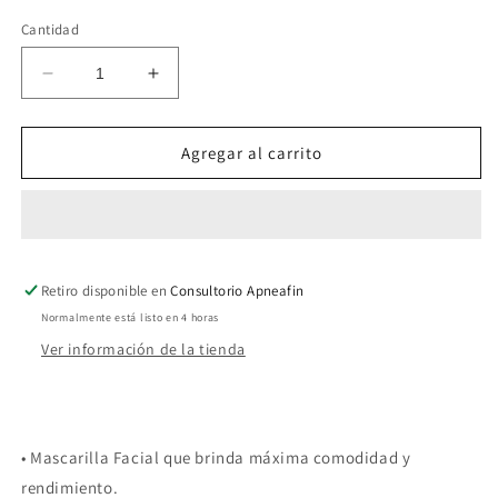
Cantidad
Reducir
Aumentar
cantidad
cantidad
para
para
Air
Air
Agregar al carrito
Fit
Fit
F20
F20
Retiro disponible en
Consultorio Apneafin
Normalmente está listo en 4 horas
Ver información de la tienda
•
Mascarilla Facial que brinda máxima comodidad y
rendimiento.