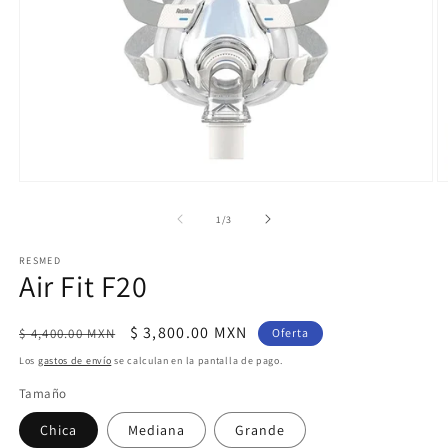
Abrir
Ab
elemento
e
multimedia
m
de
1
/
3
1
2
en
e
RESMED
una
u
Air Fit F20
ventana
v
modal
m
Precio
Precio
$ 3,800.00 MXN
$ 4,400.00 MXN
Oferta
habitual
de
Los
gastos de envío
se calculan en la pantalla de pago.
oferta
Tamaño
Chica
Mediana
Grande